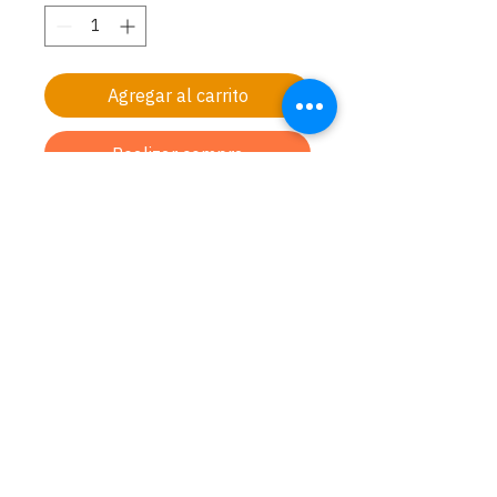
Agregar al carrito
Realizar compra
El libro de los 50 Breves Poemas, está
inspirado en las enseñanzas del
Doctor Saban y en las de otros
maestros de cursos de la Escuela.
Carlos Ma. Maggiolo 622
Montevideo - Uruguay
Celular:
+598 98 661 655
Centro Tiféret
Espacio de sanación e integración