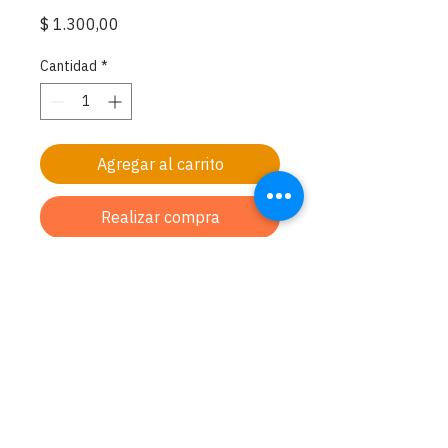
Precio
$ 1.300,00
Cantidad
*
Agregar al carrito
Realizar compra
El Dios Infinito (Ein Sof) es la matriz de
todo el universo, y para los cabalistas,
allí se ocultan las vibraciones infinitas.
El matemático intenta descifrar a
través de su lenguaje, el mayor
acercamiento a la fuente divina.