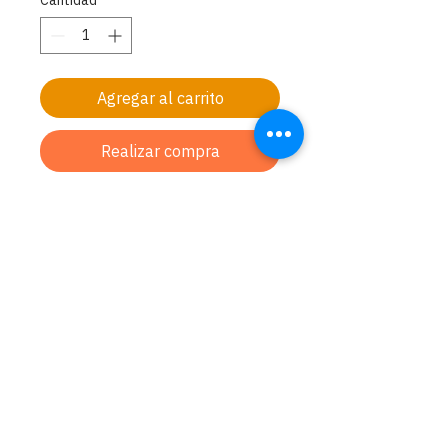
Cantidad
*
Agregar al carrito
Realizar compra
Jesús, como judío, descansó en el día
del Shabbat (sábado); sus apóstoles,
todos ellos judíos, también
descansaban en Shabbat. ¿Por qué la
Iglesia cambió el Sábado judío por el
Domingo?.
Carlos Ma. Maggiolo 622
Montevideo - Uruguay
Celular:
+598 98 661 655