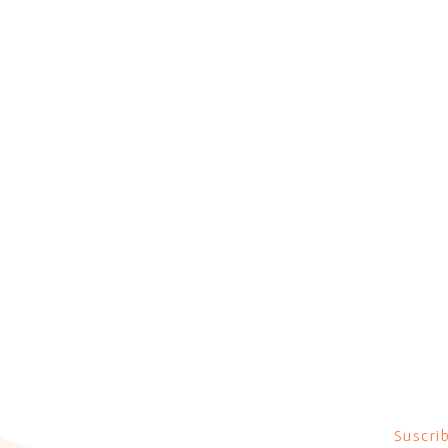
Centro Tiféret
Suscrib