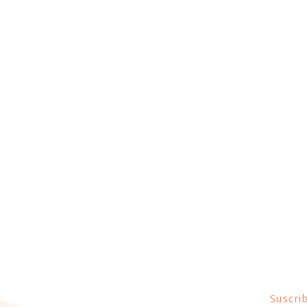
Centro Tiféret
Suscrib