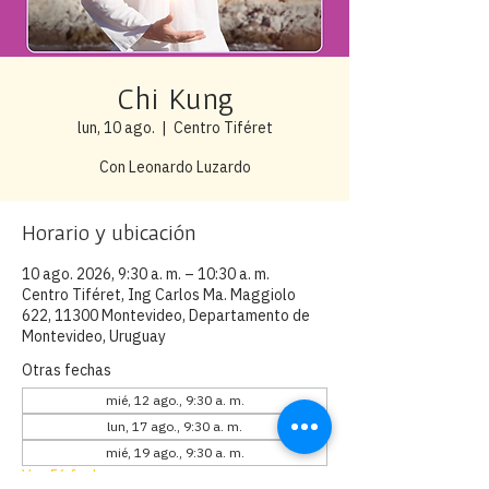
Chi Kung
lun, 10 ago.
  |  
Centro Tiféret
Con Leonardo Luzardo
Horario y ubicación
10 ago. 2026, 9:30 a. m. – 10:30 a. m.
Centro Tiféret, Ing Carlos Ma. Maggiolo
622, 11300 Montevideo, Departamento de
Montevideo, Uruguay
Otras fechas
mié, 12 ago., 9:30 a. m.
lun, 17 ago., 9:30 a. m.
mié, 19 ago., 9:30 a. m.
Ver 56 fechas