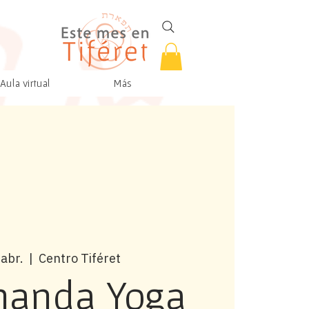
Aula virtual
Más
 abr.
  |  
Centro Tiféret
nanda Yoga