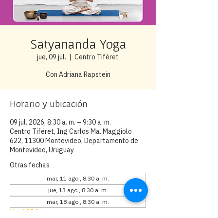
Satyananda Yoga
jue, 09 jul.
  |  
Centro Tiféret
Con Adriana Rapstein
Horario y ubicación
09 jul. 2026, 8:30 a. m. – 9:30 a. m.
Centro Tiféret, Ing Carlos Ma. Maggiolo
622, 11300 Montevideo, Departamento de
Montevideo, Uruguay
Otras fechas
mar, 11 ago., 8:30 a. m.
jue, 13 ago., 8:30 a. m.
mar, 18 ago., 8:30 a. m.
Ver 155 fechas