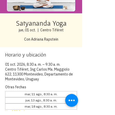
Satyananda Yoga
jue, 01 oct.
  |  
Centro Tiféret
Con Adriana Rapstein
Horario y ubicación
01 oct. 2026, 8:30 a. m. – 9:30 a. m.
Centro Tiféret, Ing Carlos Ma. Maggiolo
622, 11300 Montevideo, Departamento de
Montevideo, Uruguay
Otras fechas
mar, 11 ago., 8:30 a. m.
jue, 13 ago., 8:30 a. m.
mar, 18 ago., 8:30 a. m.
Ver 155 fechas