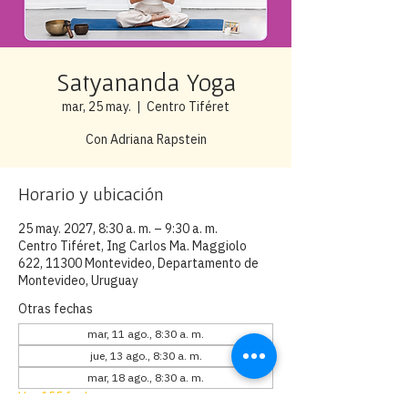
Satyananda Yoga
mar, 25 may.
  |  
Centro Tiféret
Con Adriana Rapstein
Horario y ubicación
25 may. 2027, 8:30 a. m. – 9:30 a. m.
Centro Tiféret, Ing Carlos Ma. Maggiolo
622, 11300 Montevideo, Departamento de
Montevideo, Uruguay
Otras fechas
mar, 11 ago., 8:30 a. m.
jue, 13 ago., 8:30 a. m.
mar, 18 ago., 8:30 a. m.
Ver 155 fechas