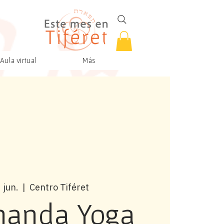
Aula virtual
Más
 jun.
  |  
Centro Tiféret
nanda Yoga