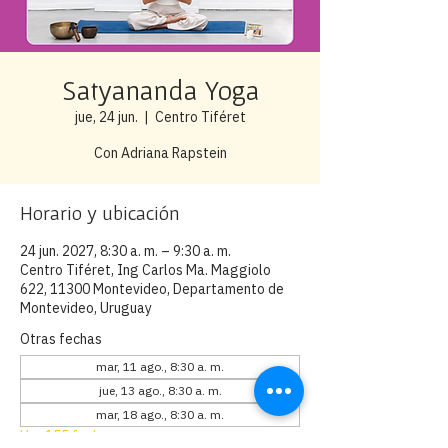
Satyananda Yoga
jue, 24 jun.
  |  
Centro Tiféret
Con Adriana Rapstein
Horario y ubicación
24 jun. 2027, 8:30 a. m. – 9:30 a. m.
Centro Tiféret, Ing Carlos Ma. Maggiolo
622, 11300 Montevideo, Departamento de
Montevideo, Uruguay
Otras fechas
mar, 11 ago., 8:30 a. m.
jue, 13 ago., 8:30 a. m.
mar, 18 ago., 8:30 a. m.
Ver 155 fechas