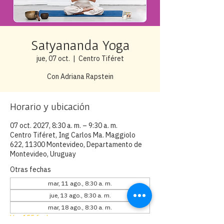
Satyananda Yoga
jue, 07 oct.
  |  
Centro Tiféret
Con Adriana Rapstein
Horario y ubicación
07 oct. 2027, 8:30 a. m. – 9:30 a. m.
Centro Tiféret, Ing Carlos Ma. Maggiolo
622, 11300 Montevideo, Departamento de
Montevideo, Uruguay
Otras fechas
mar, 11 ago., 8:30 a. m.
jue, 13 ago., 8:30 a. m.
mar, 18 ago., 8:30 a. m.
Ver 155 fechas