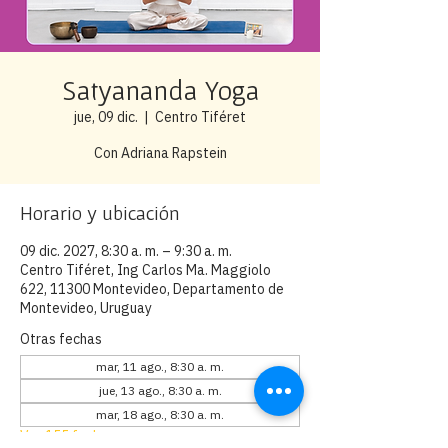
Satyananda Yoga
jue, 09 dic.
  |  
Centro Tiféret
Con Adriana Rapstein
Horario y ubicación
09 dic. 2027, 8:30 a. m. – 9:30 a. m.
Centro Tiféret, Ing Carlos Ma. Maggiolo
622, 11300 Montevideo, Departamento de
Montevideo, Uruguay
Otras fechas
mar, 11 ago., 8:30 a. m.
jue, 13 ago., 8:30 a. m.
mar, 18 ago., 8:30 a. m.
Ver 155 fechas