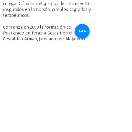
colega Dafna Curiel grupos de crecimiento
inspirados en la Kabalá, círculos sagrados y
terapéuticos.
Comienza en 2018 la formación de
Postgrado en Terapia Gestalt en el Centro
Gestáltico Atman, fundado por Alejandro
Spangenberg.
A partir de 2019, junto a David Feld,
coordina el Taller “De qué si somos
responsables los abuelos”.
Apasionada por su familia y su trabajo.
Cree en la capacidad ilimitada de los seres
humanos para cambiar y aprender y para
hacer de éste, un mundo al que todos
queramos pertenecer.