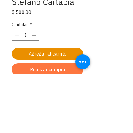
Stefano Cartabia
Precio
$ 500,00
Cantidad
*
Agregar al carrito
Realizar compra
Stefano, ordenado sacerdote en
1999, nos regala la experiencia de su
investigación del perfil místico y
contemplativo de las tradiciones
espirituales de la humanidad, y nos
invita al Misterio de Dios desde la
experiencia de silencio y no-dualidad.