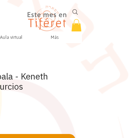
Aula virtual
Más
bala - Keneth
urcios