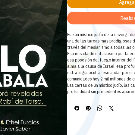
Agregar
Realiz
Fue un místico judío de la envergadu
una de las tareas mas prodigiosas de
través del mesianismo a todas las 
Esa mezcla de entusiasmo por la era 
esa posesión del fuego interior del 
alma a la causa de Israel, esa prof
estrategia oculta, ese andar por el 
comunidades hoy 2 mil millones de cr
Las cartas de un místico judío, las c
profundidad sin precedentes aparec